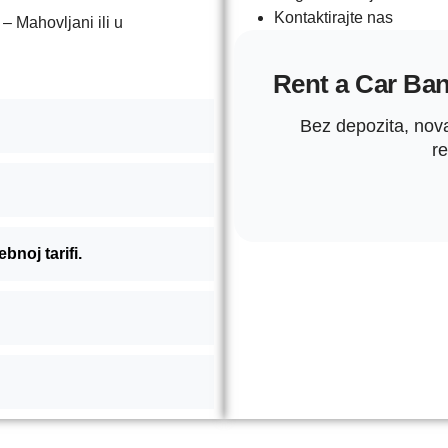
Kontaktirajte nas
 Mahovljani ili u
Rent a Car Ba
Bez depozita, nova 
re
noj tarifi.