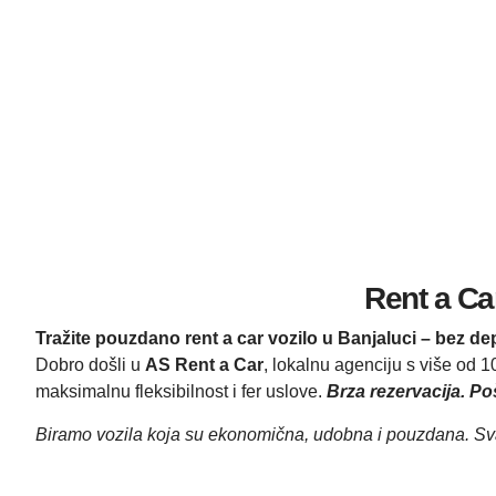
Rent a Ca
Tražite pouzdano rent a car vozilo u Banjaluci – bez de
Dobro došli u
AS Rent a Car
, lokalnu agenciju s više od 
maksimalnu fleksibilnost i fer uslove.
Brza rezervacija.
Po
Biramo vozila koja su ekonomična, udobna i pouzdana. Sva