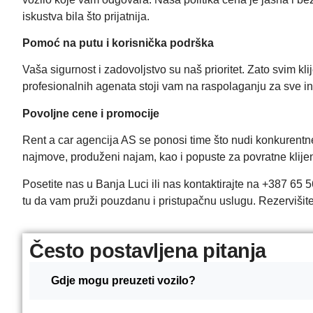
iskustva bila što prijatnija.
Pomoć na putu i korisnička podrška
Vaša sigurnost i zadovoljstvo su naš prioritet. Zato svim k
profesionalnih agenata stoji vam na raspolaganju za sve in
Povoljne cene i promocije
Rent a car
agencija AS se ponosi time što nudi konkurentn
najmove, produženi najam, kao i popuste za povratne klijent
Posetite nas u Banja Luci ili nas kontaktirajte na +387 65 
tu da vam pruži pouzdanu i pristupačnu uslugu. Rezervišite 
Često postavljena pitanja
Gdje mogu preuzeti vozilo?