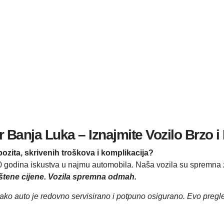
r Banja Luka – Iznajmite Vozilo Brzo 
pozita, skrivenih troškova i komplikacija?
10 godina iskustva u najmu automobila. Naša vozila su spremna z
štene cijene. Vozila spremna odmah.
ko auto je redovno servisirano i potpuno osigurano. Evo pregle