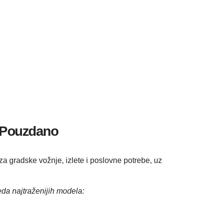
i Pouzdano
a gradske vožnje, izlete i poslovne potrebe, uz
da najtraženijih modela: