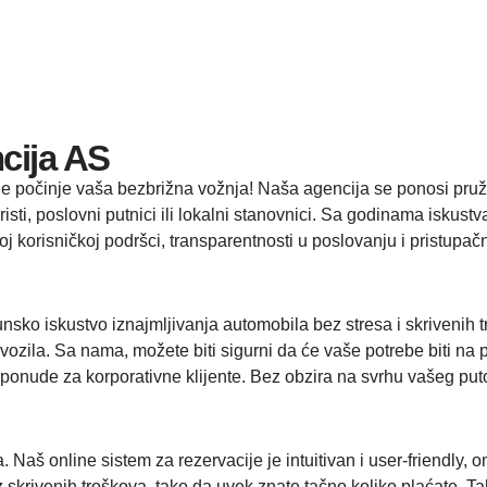
cija AS
e počinje vaša bezbrižna vožnja! Naša agencija se ponosi pruža
isti, poslovni putnici ili lokalni stanovnici. Sa godinama iskustva
koj korisničkoj podršci, transparentnosti u poslovanju i pristup
o iskustvo iznajmljivanja automobila bez stresa i skrivenih tr
ozila. Sa nama, možete biti sigurni da će vaše potrebe biti na 
 ponude za korporativne klijente. Bez obzira na svrhu vašeg pu
 Naš online sistem za rezervacije je intuitivan i user-friendly, 
 skrivenih troškova, tako da uvek znate tačno koliko plaćate. T