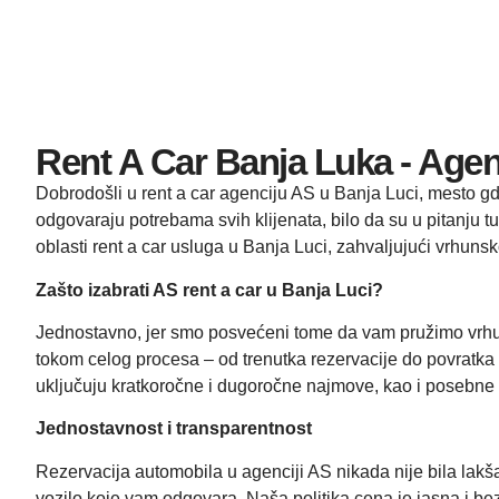
Rent A Car Banja Luka - Agen
Dobrodošli u rent a car
agenciju AS
u Banja Luci, mesto gd
odgovaraju potrebama svih klijenata, bilo da su u pitanju tur
oblasti rent a car usluga u
Banja Luci
, zahvaljujući vrhuns
Zašto izabrati AS rent a car u Banja Luci?
Jednostavno, jer smo posvećeni tome da vam pružimo vrhunsk
tokom celog procesa – od trenutka rezervacije do povratka v
uključuju kratkoročne i dugoročne najmove, kao i posebne
Jednostavnost i transparentnost
Rezervacija automobila u agenciji AS nikada nije bila lakša.
vozilo koje vam odgovara. Naša politika cena je jasna i bez