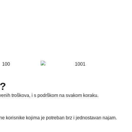
r?
ivenih troškova, i s podrškom na svakom koraku.
alne korisnike kojima je potreban brz i jednostavan najam.