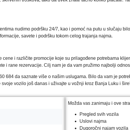
lijentima nudimo podršku 24/7, kao i pomoć na putu u slučaju bilo
formacije, savete i podršku tokom celog trajanja najma.
e cene i različite promocije koje su prilagođene potrebama kli
e i rane rezervacije. Cilj nam je da vam pružimo najbolji odnos 
560 684 da saznate više o našim uslugama. Bilo da vam je potreb
svoje vozilo još danas i uživajte u vožnji kroz Banja Luku i šir
Možda vas zanimaju i ove stra
Pregled svih vozila
Uslovi najma
Dugoročni najam vozila