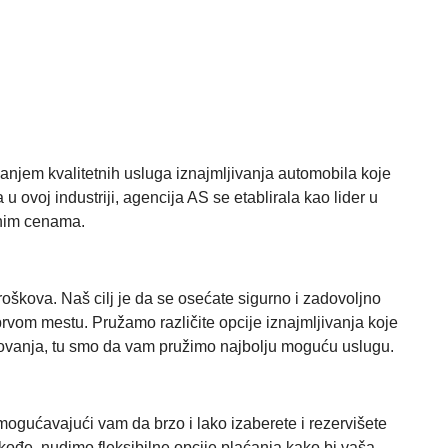
njem kvalitetnih usluga iznajmljivanja automobila koje
 u ovoj industriji, agencija AS se etablirala kao lider u
ačnim cenama.
oškova. Naš cilj je da se osećate sigurno i zadovoljno
prvom mestu. Pružamo različite opcije iznajmljivanja koje
tovanja, tu smo da vam pružimo najbolju moguću uslugu.
omogućavajući vam da brzo i lako izaberete i rezervišete
akođe, nudimo fleksibilne opcije plaćanja kako bi vaša