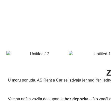
Z
U moru ponuda, AS Rent a Car se izdvaja jer nudi fer, jedn
Većina naših vozila dostupna je
bez depozita
– što znači d