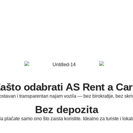
ašto odabrati AS Rent a Ca
ostavan i transparentan najam vozila — bez birokratije, bez skr
Bez depozita
a plaćate samo ono što zaista koristite. Idealno za turiste i lok