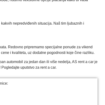
 kakvih nepredviđenih situacija. Naš tim ljubaznih i
jenata. Redovno pripremamo specijalne ponude za vikend
cene i kvaliteta, uz dodatne pogodnosti koje čine razliku.
an automobil za jedan dan ili više nedelja, AS rent a car je
e! Pogledajte uputstvo za
rent a car
.
nice: