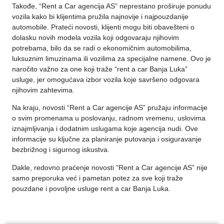
Takođe, “Rent a Car agencija AS” neprestano proširuje ponudu
vozila kako bi klijentima pružila najnovije i najpouzdanije
automobile. Prateći novosti, klijenti mogu biti obavešteni o
dolasku novih modela vozila koji odgovaraju njihovim
potrebama, bilo da se radi o ekonomičnim automobilima,
luksuznim limuzinama ili vozilima za specijalne namene. Ovo je
naročito važno za one koji traže “rent a car Banja Luka”
usluge, jer omogućava izbor vozila koje savršeno odgovara
njihovim zahtevima.
Na kraju, novosti “Rent a Car agencije AS” pružaju informacije
o svim promenama u poslovanju, radnom vremenu, uslovima
iznajmljivanja i dodatnim uslugama koje agencija nudi. Ove
informacije su ključne za planiranje putovanja i osiguravanje
bezbrižnog i sigurnog iskustva.
Dakle, redovno praćenje novosti “Rent a Car agencije AS” nije
samo preporuka već i pametan potez za sve koji traže
pouzdane i povoljne usluge rent a car
Banja Luka
.