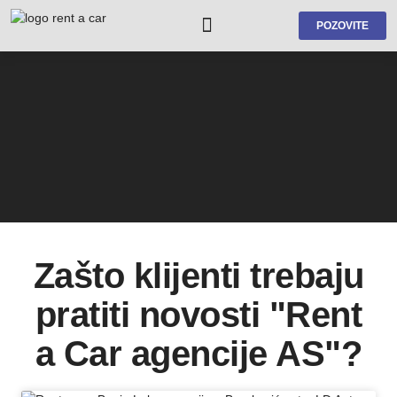
POZOVITE
Sva vozila
Uslovi najma
Zašto klijenti trebaju
pratiti novosti "Rent
a Car agencije AS"?