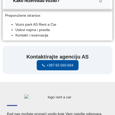
Kako rezervisati vozilo?
Preporučene stranice:
Vozni park AS Rent a Car
Uslovi najma i pravila
Kontakt i rezervacija
Kontaktirajte agenciju AS
📞 +387 65 560 684
Kod nas možete pronaći vozilo koje Vam najviše odgovara.