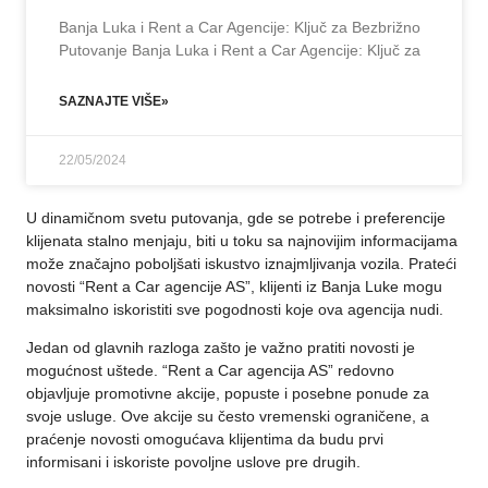
Banja Luka i Rent a Car Agencije: Ključ za Bezbrižno
Putovanje Banja Luka i Rent a Car Agencije: Ključ za
SAZNAJTE VIŠE»
22/05/2024
U dinamičnom svetu putovanja, gde se potrebe i preferencije
klijenata stalno menjaju, biti u toku sa najnovijim informacijama
može značajno poboljšati iskustvo
iznajmljivanja vozila
. Prateći
novosti “Rent a Car agencije AS”, klijenti iz Banja Luke mogu
maksimalno iskoristiti sve pogodnosti koje ova agencija nudi.
Jedan od glavnih razloga zašto je važno pratiti novosti je
mogućnost uštede. “Rent a Car agencija
AS
” redovno
objavljuje promotivne akcije, popuste i posebne ponude za
svoje usluge. Ove akcije su često vremenski ograničene, a
praćenje novosti omogućava klijentima da budu prvi
informisani i iskoriste povoljne uslove pre drugih.